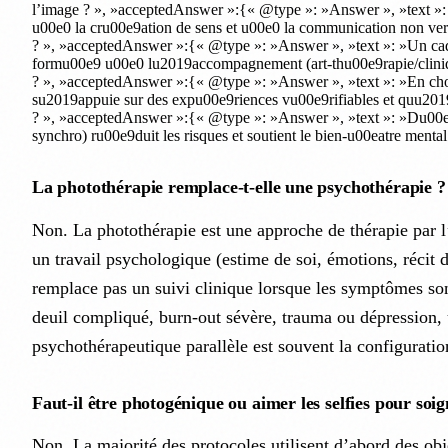
l’image ? », »acceptedAnswer »:{« @type »: »Answer », »text »: »N
u00e0 la cru00e9ation de sens et u00e0 la communication non ver
? », »acceptedAnswer »:{« @type »: »Answer », »text »: »Un cadre 
formu00e9 u00e0 lu2019accompagnement (art-thu00e9rapie/clinique
? », »acceptedAnswer »:{« @type »: »Answer », »text »: »En chois
su2019appuie sur des expu00e9riences vu00e9rifiables et quu20
? », »acceptedAnswer »:{« @type »: »Answer », »text »: »Du00e9s
synchro) ru00e9duit les risques et soutient le bien-u00eatre menta
La photothérapie remplace-t-elle une psychothérapie ?
Non. La photothérapie est une approche de thérapie par l’
un travail psychologique (estime de soi, émotions, récit d
remplace pas un suivi clinique lorsque les symptômes son
deuil compliqué, burn-out sévère, trauma ou dépressio
psychothérapeutique parallèle est souvent la configuration
Faut-il être photogénique ou aimer les selfies pour soi
Non. La majorité des protocoles utilisent d’abord des obje