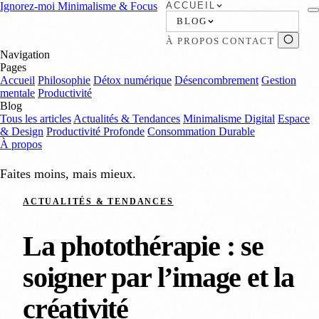
Ignorez-moi
Minimalisme & Focus
ACCUEIL
BLOG
À PROPOS
CONTACT
Navigation
Pages
Accueil
Philosophie
Détox numérique
Désencombrement
Gestion
mentale
Productivité
Blog
Tous les articles
Actualités & Tendances
Minimalisme Digital
Espace
& Design
Productivité Profonde
Consommation Durable
À propos
Faites moins, mais mieux.
ACTUALITÉS & TENDANCES
La photothérapie : se
soigner par l’image et la
créativité