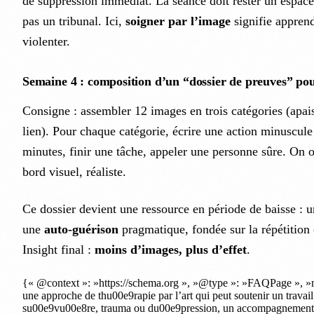
de suppression immédiat. La séance doit rester un espac
pas un tribunal. Ici,
soigner par l’image
signifie apprend
violenter.
Semaine 4 : composition d’un “dossier de preuves” pou
Consigne : assembler 12 images en trois catégories (apa
lien). Pour chaque catégorie, écrire une action minuscule
minutes, finir une tâche, appeler une personne sûre. On o
bord visuel, réaliste.
Ce dossier devient une ressource en période de baisse : 
une
auto-guérison
pragmatique, fondée sur la répétition 
Insight final :
moins d’images, plus d’effet
.
{« @context »: »https://schema.org », »@type »: »FAQPage », »m
une approche de thu00e9rapie par l’art qui peut soutenir un trava
su00e9vu00e8re, trauma ou du00e9pression, un accompagnement psy