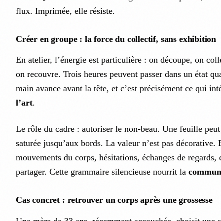
flux. Imprimée, elle résiste.
Créer en groupe : la force du collectif, sans exhibition
En atelier, l’énergie est particulière : on découpe, on coll
on recouvre. Trois heures peuvent passer dans un état qu
main avance avant la tête, et c’est précisément ce qui int
l’art
.
Le rôle du cadre : autoriser le non-beau. Une feuille peut
saturée jusqu’aux bords. La valeur n’est pas décorative. E
mouvements du corps, hésitations, échanges de regards, c
partager. Cette grammaire silencieuse nourrit la
communi
Cas concret : retrouver un corps après une grossesse
Une mère de 33 ans, récemment accouchée, choisit une s