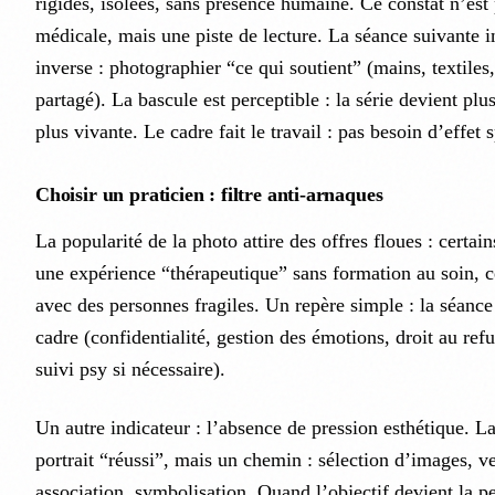
rigides, isolées, sans présence humaine. Ce constat n’est 
médicale, mais une piste de lecture. La séance suivante i
inverse : photographier “ce qui soutient” (mains, textiles
partagé). La bascule est perceptible : la série devient pl
plus vivante. Le cadre fait le travail : pas besoin d’effet s
Choisir un praticien : filtre anti-arnaques
La popularité de la photo attire des offres floues : certa
une expérience “thérapeutique” sans formation au soin, ce
avec des personnes fragiles. Un repère simple : la séance 
cadre (confidentialité, gestion des émotions, droit au refu
suivi psy si nécessaire).
Un autre indicateur : l’absence de pression esthétique. La
portrait “réussi”, mais un chemin : sélection d’images, ve
association, symbolisation. Quand l’objectif devient la p