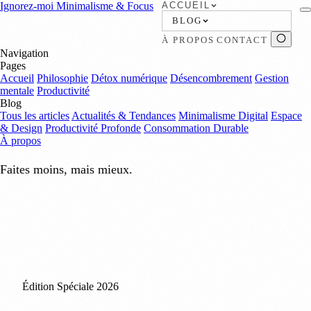
Ignorez-moi
Minimalisme & Focus
ACCUEIL
BLOG
À PROPOS
CONTACT
Navigation
Pages
Accueil
Philosophie
Détox numérique
Désencombrement
Gestion
mentale
Productivité
Blog
Tous les articles
Actualités & Tendances
Minimalisme Digital
Espace
& Design
Productivité Profonde
Consommation Durable
À propos
Faites moins, mais mieux.
Édition Spéciale 2026