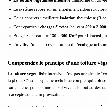
La toiture végétalisée intensive
transforme un toit-te
Le système repose sur un empilement rigoureux :
rev
Gains concrets : meilleure
isolation thermique
(R ad
Contreparties :
charges élevées
(souvent
500 à 2 000
Budget : en pratique
130 à 300 €/m²
pour l’intensif, 
En ville, l’intensif devient un outil d’
écologie urbain
Comprendre le principe d’une toiture végét
La
toiture végétalisée
intensive n’est pas une simple “c
la photo. C’est un système technique complet qui doit 
toit étanche, puis comme un sol vivant, le tout au-dessus
n’accepte aucune improvisation.