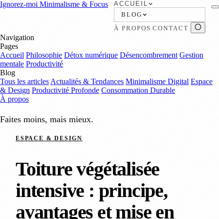
Ignorez-moi
Minimalisme & Focus
ACCUEIL
BLOG
À PROPOS
CONTACT
Navigation
Pages
Accueil
Philosophie
Détox numérique
Désencombrement
Gestion
mentale
Productivité
Blog
Tous les articles
Actualités & Tendances
Minimalisme Digital
Espace
& Design
Productivité Profonde
Consommation Durable
À propos
Faites moins, mais mieux.
ESPACE & DESIGN
Toiture végétalisée
intensive : principe,
avantages et mise en