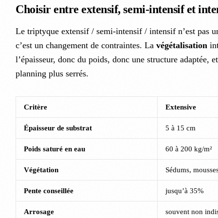
Choisir entre extensif, semi-intensif et int
Le triptyque extensif / semi-intensif / intensif n’est pas 
c’est un changement de contraintes. La
végétalisation
in
l’épaisseur, donc du poids, donc une structure adaptée, e
planning plus serrés.
Critère
Extensive
Épaisseur de substrat
5 à 15 cm
Poids saturé en eau
60 à 200 kg/m²
Végétation
Sédums, mousses,
Pente conseillée
jusqu’à 35%
Arrosage
souvent non indi