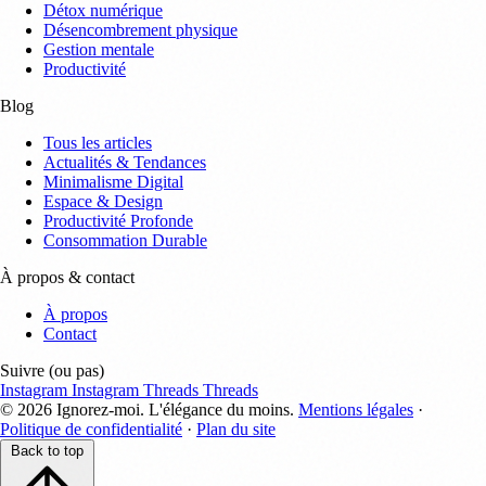
Détox numérique
Désencombrement physique
Gestion mentale
Productivité
Blog
Tous les articles
Actualités & Tendances
Minimalisme Digital
Espace & Design
Productivité Profonde
Consommation Durable
À propos & contact
À propos
Contact
Suivre (ou pas)
Instagram
Instagram
Threads
Threads
©
2026
Ignorez-moi.
L'élégance du moins.
Mentions légales
·
Politique de confidentialité
·
Plan du site
Back to top