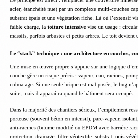
Le principe est direct : remplacer une couverture minérale
acier, étanchéité nue) par un complexe multi-couches cap
substrat épais et une végétation riche. Là où l’extensif v
faible charge, la
toiture intensive
vise un usage : circula
massifs, parfois arbustes et petits arbres. Le toit devient
Le “stack” technique : une architecture en couches, c
Une mise en œuvre propre s’appuie sur une logique d’e
couche gère un risque précis : vapeur, eau, racines, poin
colmatage. Si une seule brique est mal posée, le bug n’ap
suite, mais il apparaîtra quand le bâtiment sera occupé.
Dans la majorité des chantiers sérieux, l’empilement ress
porteuse (souvent béton en intensif), pare-vapeur, isolant
anti-racines (bitume modifié ou EPDM avec barrière raci
protection, drainage, filtre géotextile, substrat, puis végé