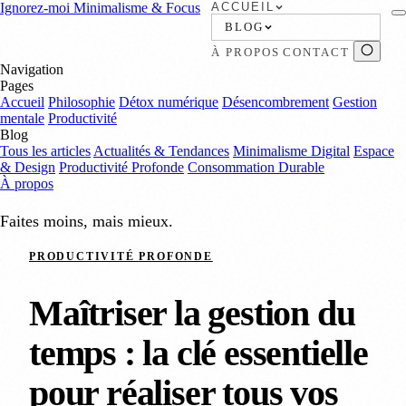
Ignorez-moi
Minimalisme & Focus
ACCUEIL
BLOG
À PROPOS
CONTACT
Navigation
Pages
Accueil
Philosophie
Détox numérique
Désencombrement
Gestion
mentale
Productivité
Blog
Tous les articles
Actualités & Tendances
Minimalisme Digital
Espace
& Design
Productivité Profonde
Consommation Durable
À propos
Faites moins, mais mieux.
PRODUCTIVITÉ PROFONDE
Maîtriser la gestion du
temps : la clé essentielle
pour réaliser tous vos