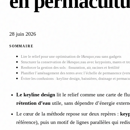
en permacultu
28 juin 2026
SOMMAIRE
Lire le relief pour une optimisation de l&rsquo;eau sans gadgets
Structurer la conservation de l&rsquo;eau avec keypoints, mares et tr
Renforcer la gestion des sols : fissuration, air, racines et fertilité
Planifier l’aménagement des terres avec l’échelle de permanence (vers
Éviter les confusions : keyline design, baissières, drainage et permacu
Le keyline design
lit le relief comme une carte de flu
rétention d’eau
utile, sans dépendre d’énergie extern
Le cœur de la méthode repose sur deux repères :
keyp
référence), puis un motif de lignes parallèles qui redis