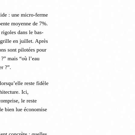
aide : une micro-ferme
e pente moyenne de 7%.
rigoles dans le bas-
rille en juillet. Après
ions sont pilotées pour
a ?” mais “où l’eau
r ?”.
lorsqu’elle reste fidèle
itecture. Ici,
comprise, le reste
lle bien lue économise
ent concrète : quelles