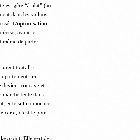
te est géré “à plat” (au
ment dans les vallons,
fossé. L’
optimisation
écise, avant le
nt même de parler
turent tout. Le
comportement : en
e devient concave et
ne marche lente dans
nt, et le sol commence
 carte, c’est le point
 keypoint. Elle sert de