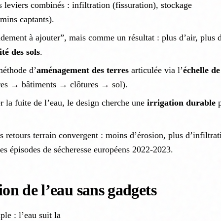
s leviers combinés : infiltration (fissuration), stockage
emins captants).
ement à ajouter”, mais comme un résultat : plus d’air, plus 
lité des sols
.
 méthode d’
aménagement des terres
articulée via l’
échelle de
es → bâtiments → clôtures → sol).
r la fuite de l’eau, le design cherche une
irrigation durable
p
 retours terrain convergent : moins d’érosion, plus d’infiltrat
 les épisodes de sécheresse européens 2022-2023.
tion de l’eau sans gadgets
le : l’eau suit la