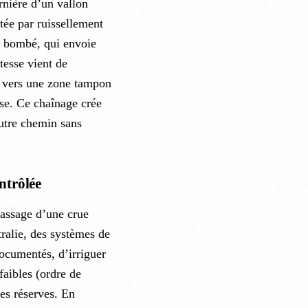
arnière d’un vallon
tée par ruissellement
nt bombé, qui envoie
tesse vient de
s vers une zone tampon
se. Ce chaînage crée
autre chemin sans
ntrôlée
passage d’une crue
tralie, des systèmes de
documentés, d’irriguer
faibles (ordre de
es réserves. En