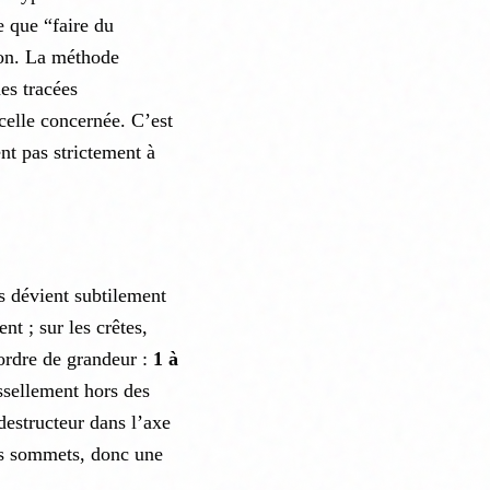
e que “faire du
non. La méthode
es tracées
celle concernée. C’est
ent pas strictement à
es dévient subtilement
t ; sur les crêtes,
(ordre de grandeur :
1 à
issellement hors des
destructeur dans l’axe
les sommets, donc une