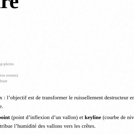
re
op-pleins
ion terrain)
lture
x : l’objectif est de transformer le ruissellement destructeur e
e.
oint
(point d’inflexion d’un vallon) et
keyline
(courbe de niv
tribue l’humidité des vallons vers les crêtes.