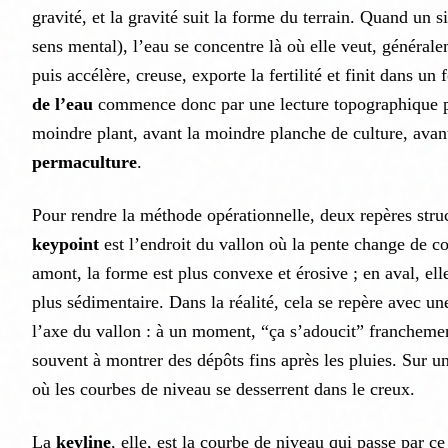
gravité, et la gravité suit la forme du terrain. Quand un si
sens mental), l’eau se concentre là où elle veut, générale
puis accélère, creuse, exporte la fertilité et finit dans un 
de l’eau
commence donc par une lecture topographique pr
moindre plant, avant la moindre planche de culture, ava
permaculture
.
Pour rendre la méthode opérationnelle, deux repères struc
keypoint
est l’endroit du vallon où la pente change de 
amont, la forme est plus convexe et érosive ; en aval, ell
plus sédimentaire. Dans la réalité, cela se repère avec u
l’axe du vallon : à un moment, “ça s’adoucit” francheme
souvent à montrer des dépôts fins après les pluies. Sur une
où les courbes de niveau se desserrent dans le creux.
La
keyline
, elle, est la courbe de niveau qui passe par ce