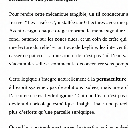
Pour rendre cette mécanique tangible, un fil conducteur 
fictive, “Les Lisières”, installée sur 6 hectares avec un
Avant design, chaque orage imprime la même signature : 
fond, battance sur les zones nues, et un coin de crête qui g
une lecture du relief et un tracé de keyline, les intervent
casser ce pattern. La question utile n’est pas “où l’eau v
s’accumule-t-elle et comment la déconcentrer sans pompe
Cette logique s’intègre naturellement à la
permaculture
à l’esprit système : pas de solutions isolées, mais une arch
l’architecture est hydrologique. Tant que l’eau n’est pas 
devient du bricolage esthétique. Insight final : une parce
plus d’efforts qu’une parcelle suréquipée.
Quand la topographie est posée, la question suivante devi