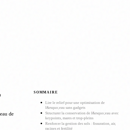
SOMMAIRE
n
Lire le relief pour une optimisation de
l&rsquo;eau sans gadgets
eau de
Structurer la conservation de l&rsquo;eau avec
keypoints, mares et trop-pleins
Renforcer la gestion des sols : fissuration, air,
racines et fertilité