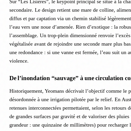
Sur “Les Lisières”, le keypoint principal se situe à la ch
secondaire. Le design retient une mare de colline, alimen
diffus et par captation via un chemin stabilisé légèreme
l’eau vers une noue d’amenée. Rien d’exotique : la robus
l’assemblage. Un trop-plein dimensionné renvoie l’excè
végétalisée avant de rejoindre une seconde mare plus bas
une redondance : si une vanne est fermée, l’eau suit un 
violence.
De l’inondation “sauvage” à une circulation co
Historiquement, Yeomans décrivait l’objectif comme le 
désordonnée à une irrigation pilotée par le relief. En Aus
retenues interconnectées permettaient, selon les retours 
de grandes surfaces par gravité et de valoriser des pluies 
grandeur : une quinzaine de millimètres) pour recharger l