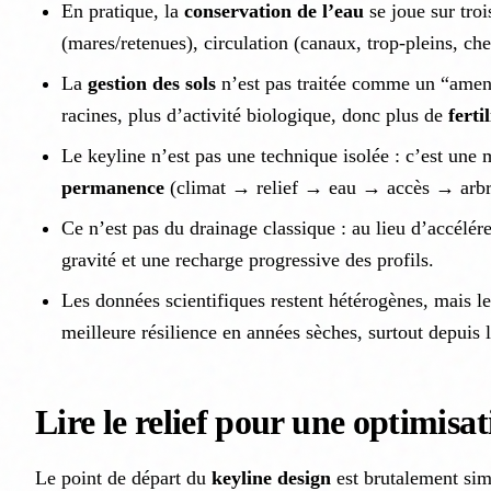
En pratique, la
conservation de l’eau
se joue sur troi
(mares/retenues), circulation (canaux, trop-pleins, ch
La
gestion des sols
n’est pas traitée comme un “amend
racines, plus d’activité biologique, donc plus de
ferti
Le keyline n’est pas une technique isolée : c’est une
permanence
(climat → relief → eau → accès → arbr
Ce n’est pas du drainage classique : au lieu d’accélére
gravité et une recharge progressive des profils.
Les données scientifiques restent hétérogènes, mais les
meilleure résilience en années sèches, surtout depuis
Lire le relief pour une optimisa
Le point de départ du
keyline design
est brutalement simp