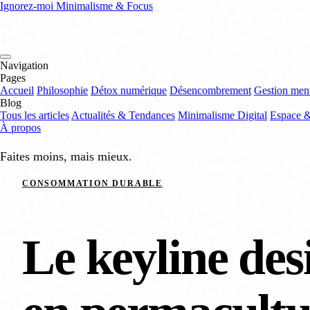
Ignorez-moi
Minimalisme & Focus
Navigation
Pages
Accueil
Philosophie
Détox numérique
Désencombrement
Gestion men
Blog
Tous les articles
Actualités & Tendances
Minimalisme Digital
Espace 
À propos
Faites moins, mais mieux.
CONSOMMATION DURABLE
Le keyline desi