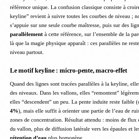
référence unique. La confusion classique consiste à croir
keyline” revient à suivre toutes les courbes de niveau ; 
s’appuie sur une seule courbe maîtresse, puis sur des lign
parallèlement
à cette référence, sur l’ensemble de la par
là que la magie physique apparaît : ces parallèles ne rest
niveau partout.
Le motif keyline : micro-pente, macro-effet
Quand des lignes sont tracées parallèles à la keyline, ell
des niveaux. Dans les vallons, elles “remontent” légèremen
elles “descendent” un peu. La pente induite reste faible 
4%
), mais elle suffit à orienter une partie de l’eau de ru
zones de concentration. Résultat attendu : moins de flux 
du vallon, plus de diffusion latérale vers les épaules et 
rétention d’eau
plus homogène.