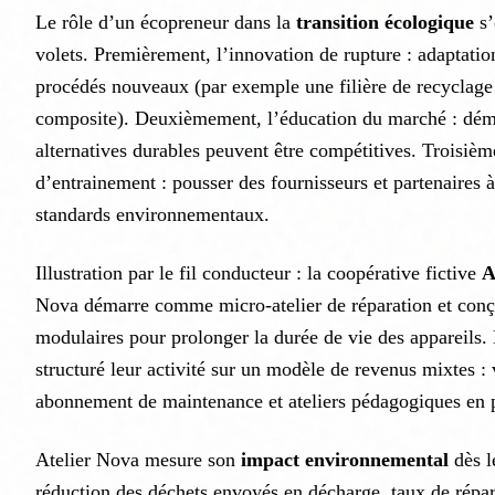
Le rôle d’un écopreneur dans la
transition écologique
s’
volets. Premièrement, l’innovation de rupture : adaptatio
procédés nouveaux (par exemple une filière de recyclage
composite). Deuxièmement, l’éducation du marché : dém
alternatives durables peuvent être compétitives. Troisièm
d’entrainement : pousser des fournisseurs et partenaires à
standards environnementaux.
Illustration par le fil conducteur : la coopérative fictive
A
Nova démarre comme micro-atelier de réparation et conço
modulaires pour prolonger la durée de vie des appareils.
structuré leur activité sur un modèle de revenus mixtes : 
abonnement de maintenance et ateliers pédagogiques en p
Atelier Nova mesure son
impact environnemental
dès l
réduction des déchets envoyés en décharge, taux de répar