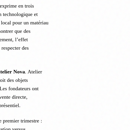
exprime en trois
n technologique et
 local pour un matériau
ontrer que des
ement, l’effet
 respecter des
telier Nova
. Atelier
it des objets
 Les fondateurs ont
vente directe,
résentiel.
e premier trimestre :
ation versus