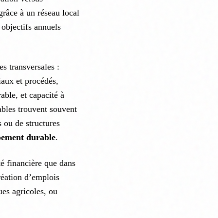
grâce à un réseau local
 objectifs annuels
s transversales :
iaux et procédés,
able, et capacité à
ables trouvent souvent
 ou de structures
pement durable
.
té financière que dans
création d’emplois
ues agricoles, ou