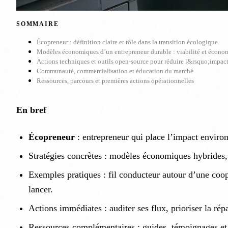
SOMMAIRE
Écopreneur : définition claire et rôle dans la transition écologique
Modèles économiques d’un entrepreneur durable : viabilité et économ
Actions techniques et outils open-source pour réduire l&rsquo;impac
Communauté, commercialisation et éducation du marché
Ressources, parcours et premières actions opérationnelles
En bref
Écopreneur
: entrepreneur qui place l’impact environ
Stratégies concrètes : modèles économiques hybrides, 
Exemples pratiques : fil conducteur autour d’une coop
lancer.
Actions immédiates : auditer ses flux, prioriser la ré
Ressources complémentaires : guides, témoignages et 