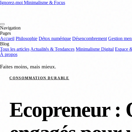
Ignorez-moi
Minimalisme & Focus
Navigation
Pages
Accueil
Philosophie
Détox numérique
Désencombrement
Gestion men
Blog
Tous les articles
Actualités & Tendances
Minimalisme Digital
Espace 
À propos
Faites moins, mais mieux.
CONSOMMATION DURABLE
Ecopreneur : 