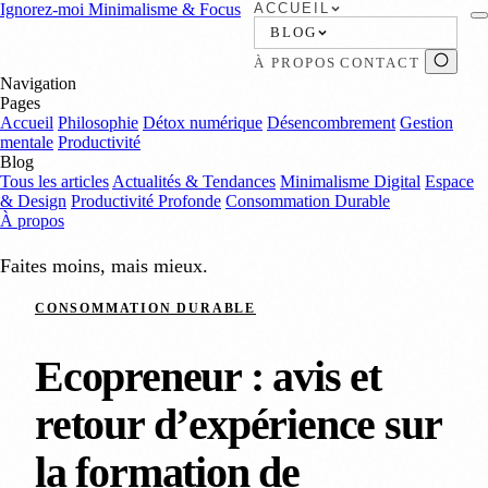
Ignorez-moi
Minimalisme & Focus
ACCUEIL
BLOG
À PROPOS
CONTACT
Navigation
Pages
Accueil
Philosophie
Détox numérique
Désencombrement
Gestion
mentale
Productivité
Blog
Tous les articles
Actualités & Tendances
Minimalisme Digital
Espace
& Design
Productivité Profonde
Consommation Durable
À propos
Faites moins, mais mieux.
CONSOMMATION DURABLE
Ecopreneur : avis et
retour d’expérience sur
la formation de