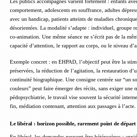
Les publics accompagnés varient fortement : enfants ave
comportement, adolescents en souffrance, adultes dépress
avec un handicap, patients atteints de maladies chroniqu
désorientées. La modalité s’adapte : individuel, groupe res
co-animation. Une même séance ne s’écrit pas de la mêm
capacité d’attention, le rapport au corps, ou le niveau d’
Exemple concret : en EHPAD, l’objectif peut être la stim
préservées, la réduction de l’agitation, la restauration d’
continuité biographique. Une consigne centrée sur “un so
couleurs” peut faire émerger des récits, sans exiger une 
pédopsychiatrie, le travail vise souvent la sécurité interne
fin, médiation contenant, attention aux passages à l’acte.
Le libéral : horizon possible, rarement point de départ
En libéral, les demandes peuvent être hétérogènes : anxié