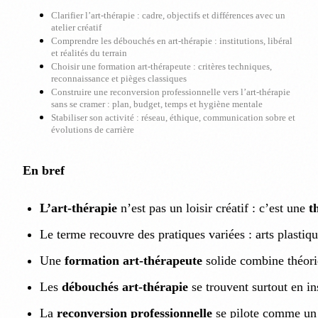
Clarifier l’art-thérapie : cadre, objectifs et différences avec un
atelier créatif
Comprendre les débouchés en art-thérapie : institutions, libéral
et réalités du terrain
Choisir une formation art-thérapeute : critères techniques,
reconnaissance et pièges classiques
Construire une reconversion professionnelle vers l’art-thérapie
sans se cramer : plan, budget, temps et hygiène mentale
Stabiliser son activité : réseau, éthique, communication sobre et
évolutions de carrière
En bref
L’art-thérapie
n’est pas un loisir créatif : c’est une
t
Le terme recouvre des pratiques variées : arts plasti
Une
formation art-thérapeute
solide combine théor
Les
débouchés art-thérapie
se trouvent surtout en in
La
reconversion professionnelle
se pilote comme un pr