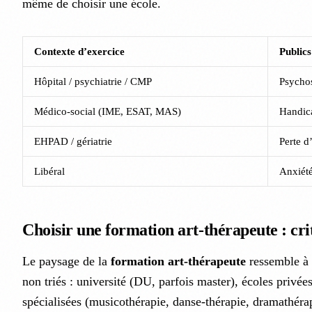
même de choisir une école.
Contexte d’exercice
Publics
Hôpital / psychiatrie / CMP
Psychos
Médico-social (IME, ESAT, MAS)
Handic
EHPAD / gériatrie
Perte d
Libéral
Anxiété
Choisir une formation art-thérapeute : cri
Le paysage de la
formation art-thérapeute
ressemble à 
non triés : université (DU, parfois master), écoles privée
spécialisées (musicothérapie, danse-thérapie, dramathéra