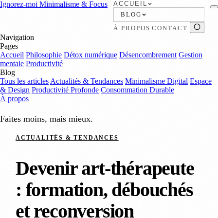
Ignorez-moi
Minimalisme & Focus
ACCUEIL
BLOG
À PROPOS
CONTACT
Navigation
Pages
Accueil
Philosophie
Détox numérique
Désencombrement
Gestion
mentale
Productivité
Blog
Tous les articles
Actualités & Tendances
Minimalisme Digital
Espace
& Design
Productivité Profonde
Consommation Durable
À propos
Faites moins, mais mieux.
ACTUALITÉS & TENDANCES
Devenir art-thérapeute
: formation, débouchés
et reconversion