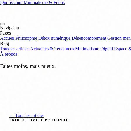
Ignorez-moi
Minimalisme & Focus
Navigation
Pages
Accueil
Philosophie
Détox numérique
Désencombrement
Gestion men
Blog
Tous les articles
Actualités & Tendances
Minimalisme Digital
Espace 
À propos
Faites moins, mais mieux.
← Tous les articles
PRODUCTIVITÉ PROFONDE